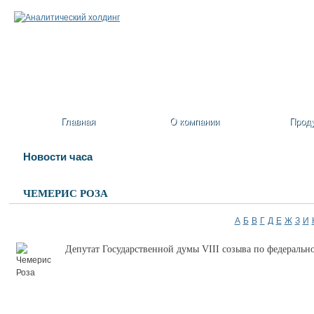
Главная
О компании
Прод
Новости часа
ЧЕМЕРИС РОЗА
А
Б
В
Г
Д
Е
Ж
З
И
Депутат Государственной думы VIII созыва по федераль