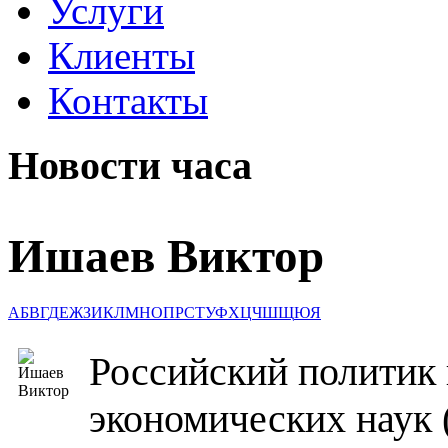
Услуги
Клиенты
Контакты
Новости часа
Ишаев Виктор
А
Б
В
Г
Д
Е
Ж
З
И
К
Л
М
Н
О
П
Р
С
Т
У
Ф
Х
Ц
Ч
Ш
Щ
Ю
Я
Российский политик 
экономических наук (