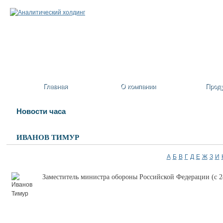
Главная
О компании
Прод
Новости часа
ИВАНОВ ТИМУР
А
Б
В
Г
Д
Е
Ж
З
И
Заместитель министра обороны Российской Федерации (с 2