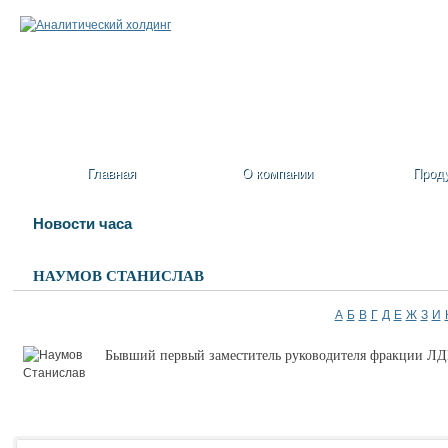
Главная
О компании
Прод
Новости часа
НАУМОВ СТАНИСЛАВ
А
Б
В
Г
Д
Е
Ж
З
И
Бывший первый заместитель руководителя фракции Л