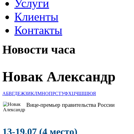
Услуги
Клиенты
Контакты
Новости часа
Новак Александр
А
Б
В
Г
Д
Е
Ж
З
И
К
Л
М
Н
О
П
Р
С
Т
У
Ф
Х
Ц
Ч
Ш
Щ
Ю
Я
Вице-премьер правительства России
13-19.07 (4 место)