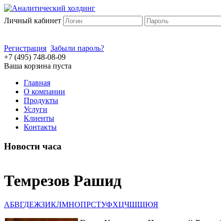
Личный кабинет
Регистрация
Забыли пароль?
+7 (495) 748-08-09
Ваша корзина пуста
Главная
О компании
Продукты
Услуги
Клиенты
Контакты
Новости часа
Темрезов Рашид
А
Б
В
Г
Д
Е
Ж
З
И
К
Л
М
Н
О
П
Р
С
Т
У
Ф
Х
Ц
Ч
Ш
Щ
Ю
Я