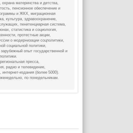
 охрана материнства и детства,
тость, пенсионное обеспечение и
ограммы и ЖКХ, миграционная
ка, культура, здравоохранение,
служащих, пенитенциарная система,
онах, статистика и социология,
енности, протестные акции,
уссии о модернизации соцполитики,
ной социальной политики,
 зарубежный опыт государственной и
политики.
региональная пресса,
я, радио и телевидение,
 интернет-издания (более 5000).
женедельно, по понедельникам.