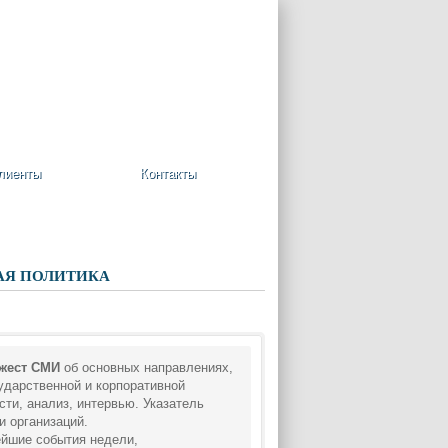
+7 (495) 748-08-09
Ваша корзина пуста
лиенты
Контакты
АЯ ПОЛИТИКА
жест СМИ
об основных направлениях,
ударственной и корпоративной
сти, анализ, интервью. Указатель
и организаций.
йшие события недели,