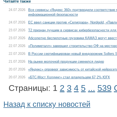
Читайте также
24.07.2026
Все сервисы «Яндекс 360» подтвердили соответствие
информационной безопасности
24.07.2026
ЕС ввел санкции против «Селигдара», Nordgold, «Пав
23.07.2026
T2 признан лучшим в сервисах кибербезопасности для
23.07.2026
Абсолютно беспилотные грузовики КАМАЗ могут ввести
22.07.2026
«Полиметалл» завершил строительство ОФ на местор
22.07.2026
В России сертифицирован новый внедорожник Sollers S
21.07.2026
На рынке молочной продукции сменился лидер
20.07.2026
«Яндекс» опроверг зависимость от китайской нейросе
20.07.2026
«БТС-Мост Холдинг» стал владельцем 67,2% ЮГК
Страницы:
1
2
3
4
5
...
539
Назад к списку новостей